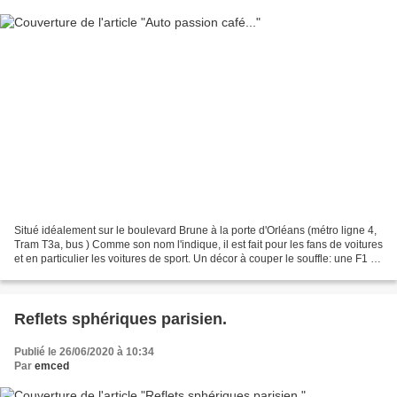
Situé idéalement sur le boulevard Brune à la porte d'Orléans (métro ligne 4,
Tram T3a, bus ) Comme son nom l'indique, il est fait pour les fans de voitures
et en particulier les voitures de sport. Un décor à couper le souffle: une F1 au
plafond, des sièges...
Reflets sphériques parisien.
Publié le 26/06/2020 à 10:34
Par
emced